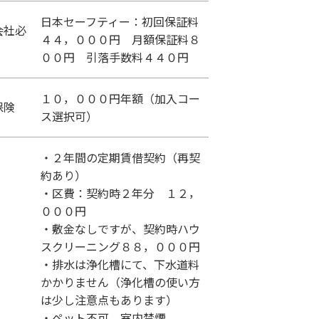
日本セーフティー：初回保証料
会社必
４４，０００円 月額保証料８
００円 引落手数料４４０円
１０，０００円年額（加入コー
保険
ス選択可）
・２年間の定期賃借契約（再契
約あり）
・区費：契約時２年分 １２，
０００円
・敷金なしですが、契約時ハウ
スクリーニング８８，０００円
・排水は浄化槽にて、下水道料
かかりません（浄化槽の使い方
は少し注意点もあります）
・ペット不可、室内禁煙