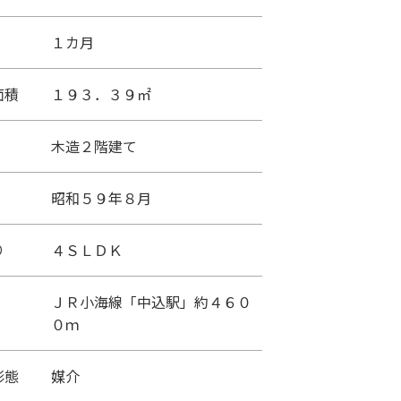
１カ月
面積
１９３．３９㎡
木造２階建て
昭和５９年８月
り
４ＳＬＤＫ
ＪＲ小海線「中込駅」約４６０
０ｍ
形態
媒介